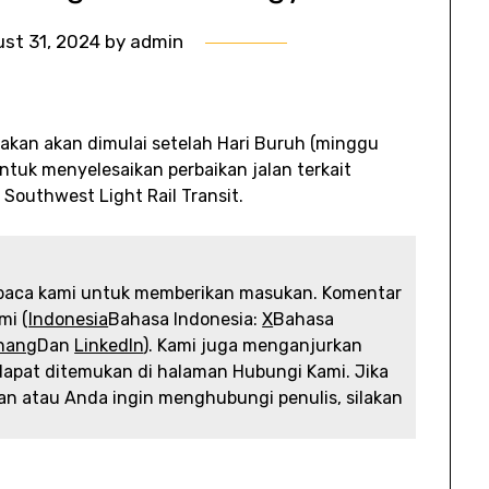
st 31, 2024
by
admin
rakan akan dimulai setelah Hari Buruh (minggu
tuk menyelesaikan perbaikan jalan terkait
Southwest Light Rail Transit.
baca kami untuk memberikan masukan. Komentar
mi (
Indonesia
Bahasa Indonesia:
X
Bahasa
nang
Dan
LinkedIn
). Kami juga menganjurkan
dapat ditemukan di halaman Hubungi Kami. Jika
an atau Anda ingin menghubungi penulis, silakan