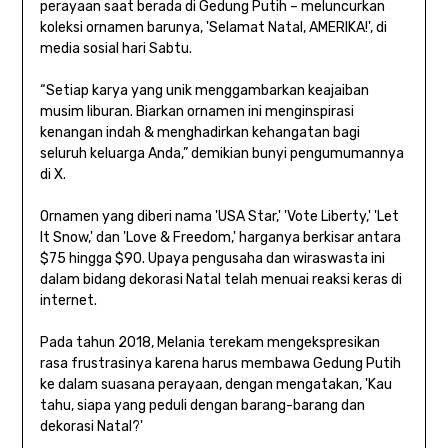
perayaan saat berada di Gedung Putih – meluncurkan
koleksi ornamen barunya, 'Selamat Natal, AMERIKA!', di
media sosial hari Sabtu.
“Setiap karya yang unik menggambarkan keajaiban
musim liburan. Biarkan ornamen ini menginspirasi
kenangan indah & menghadirkan kehangatan bagi
seluruh keluarga Anda,” demikian bunyi pengumumannya
di X.
Ornamen yang diberi nama 'USA Star,' 'Vote Liberty,' 'Let
It Snow,' dan 'Love & Freedom,' harganya berkisar antara
$75 hingga $90. Upaya pengusaha dan wiraswasta ini
dalam bidang dekorasi Natal telah menuai reaksi keras di
internet.
Pada tahun 2018, Melania terekam mengekspresikan
rasa frustrasinya karena harus membawa Gedung Putih
ke dalam suasana perayaan, dengan mengatakan, 'Kau
tahu, siapa yang peduli dengan barang-barang dan
dekorasi Natal?'