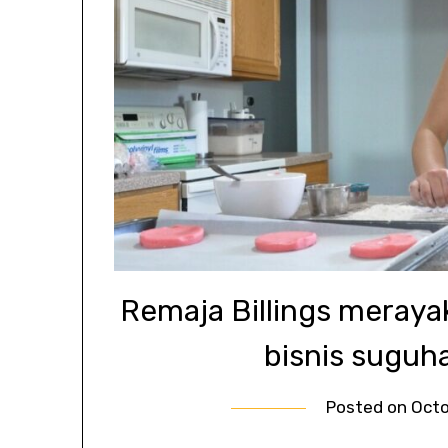
Remaja Billings meraya
bisnis suguh
Posted on
Octo