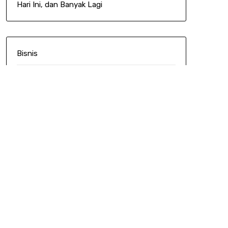
Hari Ini, dan Banyak Lagi
Bisnis
Gaya Hidup
Teknologi
Kingbet138
Grab138
Semar128
Kejutogel