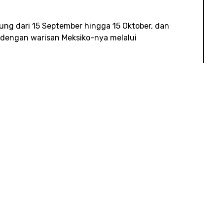
ung dari 15 September hingga 15 Oktober, dan
 dengan warisan Meksiko-nya melalui
as tahun menjalani jadwal sibuk sebagai
juga pemilik dan operatornya
Beatriz Permen
imulainya pada usia 15 tahun. Bisnis ini
ering Meksiko buatan sendiri, termasuk conchas
hes, dan bahkan aguas frescas (minuman buah).
rbagai barang Meksiko.
emuanya akan berjalan. Hanya saya saja yang
, jadi saya harus belajar menyeimbangkannya,”