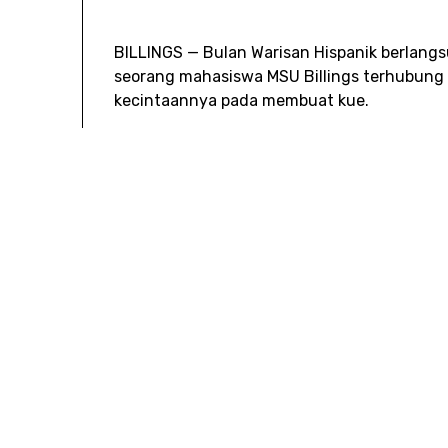
BILLINGS — Bulan Warisan Hispanik berlangs
seorang mahasiswa MSU Billings terhubung
kecintaannya pada membuat kue.
Juliaah Villanueva yang berusia delapan bel
mahasiswa bisnis penuh waktu. Namun, dia 
Meksiko dan Banyak Lagi
sebuah usaha yang d
mengkhususkan diri pada makanan dan kue k
(roti manis), polvorónes (kue), kue tres lec
Berita Isabel Spartaz/MTN
Juliaah Villanueva membuat dan menjual be
“Saya gugup. Saya tidak yakin bagaimana s
mengerjakan semuanya dan juga ada sekolah
kata Juliaah.