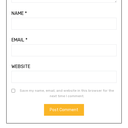
NAME
*
EMAIL
*
WEBSITE
Save my name, email, and website in this browser for the
next time I comment.