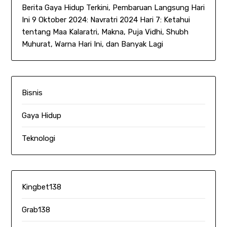
Berita Gaya Hidup Terkini, Pembaruan Langsung Hari
Ini 9 Oktober 2024: Navratri 2024 Hari 7: Ketahui
tentang Maa Kalaratri, Makna, Puja Vidhi, Shubh
Muhurat, Warna Hari Ini, dan Banyak Lagi
Bisnis
Gaya Hidup
Teknologi
Kingbet138
Grab138