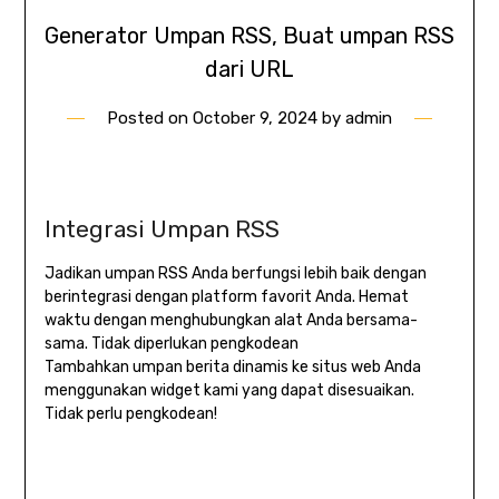
Generator Umpan RSS, Buat umpan RSS
dari URL
Posted on
October 9, 2024
by
admin
Integrasi Umpan RSS
Jadikan umpan RSS Anda berfungsi lebih baik dengan
berintegrasi dengan platform favorit Anda. Hemat
waktu dengan menghubungkan alat Anda bersama-
sama. Tidak diperlukan pengkodean
Tambahkan umpan berita dinamis ke situs web Anda
menggunakan widget kami yang dapat disesuaikan.
Tidak perlu pengkodean!