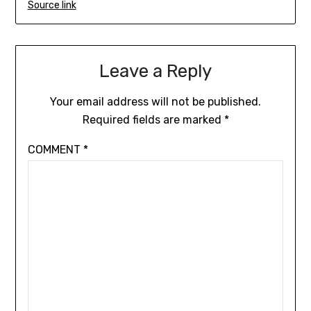
Source link
Leave a Reply
Your email address will not be published.
Required fields are marked
*
COMMENT
*