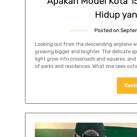
Apakah Model Kota 1
Hidup yan
Posted on
Septe
Looking out from the descending airplane wi
growing bigger and brighter. The delicate sp
light grow into crossroads and squares, and
of parks and residences. What one sees outs
Conti