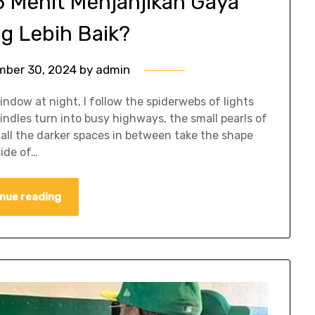
5 Menit Menjanjikan Gaya
g Lebih Baik?
mber 30, 2024
by
admin
ndow at night, I follow the spiderwebs of lights
indles turn into busy highways, the small pearls of
 all the darker spaces in between take the shape
ide of…
nue reading