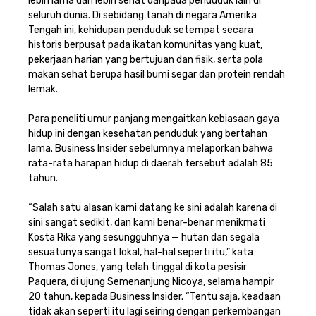
lebih lama dan lebih sehat daripada penduduk lain di
seluruh dunia. Di sebidang tanah di negara Amerika
Tengah ini, kehidupan penduduk setempat secara
historis berpusat pada ikatan komunitas yang kuat,
pekerjaan harian yang bertujuan dan fisik, serta pola
makan sehat berupa hasil bumi segar dan protein rendah
lemak.
Para peneliti umur panjang mengaitkan kebiasaan gaya
hidup ini dengan kesehatan penduduk yang bertahan
lama. Business Insider sebelumnya melaporkan bahwa
rata-rata harapan hidup di daerah tersebut adalah 85
tahun.
“Salah satu alasan kami datang ke sini adalah karena di
sini sangat sedikit, dan kami benar-benar menikmati
Kosta Rika yang sesungguhnya — hutan dan segala
sesuatunya sangat lokal, hal-hal seperti itu,” kata
Thomas Jones, yang telah tinggal di kota pesisir
Paquera, di ujung Semenanjung Nicoya, selama hampir
20 tahun, kepada Business Insider. “Tentu saja, keadaan
tidak akan seperti itu lagi seiring dengan perkembangan