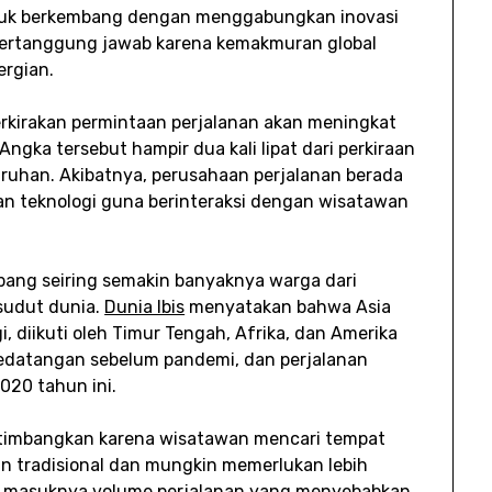
ntuk berkembang dengan menggabungkan inovasi
bertanggung jawab karena kemakmuran global
ergian.
kirakan permintaan perjalanan akan meningkat
ngka tersebut hampir dua kali lipat dari perkiraan
ruhan. Akibatnya, perusahaan perjalanan berada
n teknologi guna berinteraksi dengan wisatawan
.
bang seiring semakin banyaknya warga dari
sudut dunia.
Dunia Ibis
menyatakan bahwa Asia
, diikuti oleh Timur Tengah, Afrika, dan Amerika
kedatangan sebelum pandemi, dan perjalanan
020 tahun ini.
pertimbangkan karena wisatawan mencari tempat
ran tradisional dan mungkin memerlukan lebih
i masuknya volume perjalanan yang menyebabkan